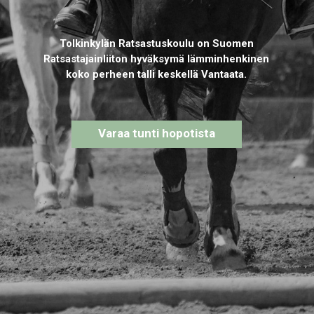
Tolkinkylän Ratsastuskoulu on Suomen
Ratsastajainliiton hyväksymä lämminhenkinen
koko perheen talli keskellä Vantaata.
Varaa tunti hopotista