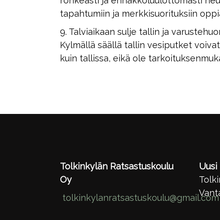
rohkeasti ja ennakkoluulottomasti neuvo
tapahtumiin ja merkkisuorituksiin oppia
9. Talviaikaan sulje tallin ja varustehu
Kylmällä säällä tallin vesiputket voi
kuin tallissa, eikä ole tarkoituksenmuka
Tolkinkylän Ratsastuskoulu
Uusi t
Oy
Tolki
Vant
tolkinkylanratsastuskoulu@gmail.com