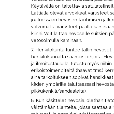
Käytävällä on taitettavia satulatelineit
Lattialla olevat arvokkaat varusteet s
joutuessaan hevosen tai ihmisen jalkoi
valvomatta varusteet päällä karsinaa
kiinni. Voit laittaa hevoselle suitsien 
vetosolmulla karsinaan.
7. Henkilökunta tuntee tallin hevoset
henkilökunnalta saamiasi ohjeita. Hev
ja ilmoitustaululla, tutustu myös niihin
erikoistoimenpiteitä (haavat tms.) kerr
aina tarkoitukseen sopivat hansikkaat 
käden ympärille taluttaessasi hevosta. 
pikkukenkiä/sandaaleita).
8. Kun käsittelet hevosia, olethan tie
välttämään tilanteita, joissa saattaa ai