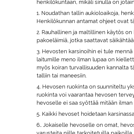
henkilökuntaan, mikäli sinulla on jotai
1. Noudathan tallin aukioloaikoja, henk
Henkilökunnan antamat ohjeet ovat tär
2. Rauhallinen ja maltillinen käytös 
pakoeläimiä, jotka saattavat säikähtää ä
3. Hevosten karsinoihin ei tule mennä 
laitumille meno ilman lupaa on kielletty
myös koiran turvallisuuden kannalta tär
talliin tai maneesiin.
4. Hevosen ruokinta on suunniteltu yksi
ruokinta voi vaarantaa hevosen tervey
hevoselle ei saa syöttää mitään ilman
5. Kaikki hevoset hoidetaan karsinassa k
6.. Jokaiselle hevoselle on omat, hevo
varusteita niille tarkoitetuilla paikoill