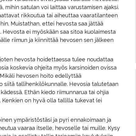
ä, mihin satulan voi laittaa varustamisen ajaksi.
aattavat rikkoutua tai aiheuttaa vaaratilanteen
hin. Muistathan, ettei hevosta saa jättää
n. Hevosta ei myöskään saa sitoa kuolaimesta
päälle riimun ja kiinnittää hevosen sen jälkeen
, joten hevosta hoidettaessa tulee noudattaa
osia koskevia ohjeita myös karsinoiden ovissa
. Mikäli hevosen hoito edellyttää
o siitä tallihenkilökunnalle. Hevosia talutetaan
kädessä. Ethän kiedo riimunnarua tai ohjia
Kenkien on hyvä olla tallilla tukevat (ei
toinen ympäristöstäsi ja pyri ennakoimaan ja
heutua vaaraa itselle, hevoselle tai muille. Kysy