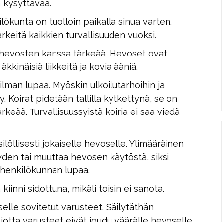
n kysyttävää.
ilökunta on tuolloin paikalla sinua varten.
keitä kaikkien turvallisuuden vuoksi.
on hevosten kanssa tärkeää. Hevoset ovat
kkinäisiä liikkeitä ja kovia ääniä.
ilman lupaa. Myöskin ulkoilutarhoihin ja
. Koirat pidetään tallilla kytkettynä, se on
keää. Turvallisuussyistä koiria ei saa viedä
löllisesti jokaiselle hevoselle. Ylimääräinen
den tai muuttaa hevosen käytöstä, siksi
 henkilökunnan lupaa.
iinni sidottuna, mikäli toisin ei sanota.
selle sovitetut varusteet. Säilytäthän
a, jotta varusteet eivät joudu väärälle hevoselle.