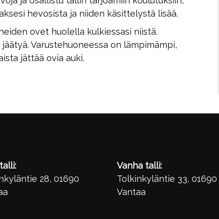
ja ja osallistu tallin tarjoamiin koulutuksiin,
ksesi hevosista ja niiden käsittelystä lisää.
oneiden ovet huolella kulkiessasi niistä.
vat jäätyä. Varustehuoneessa on lämpimämpi,
ista jättää ovia auki.
alli:
Vanha talli:
nkyläntie 28, 01690
Tolkinkyläntie 33, 01690
aa
Vantaa